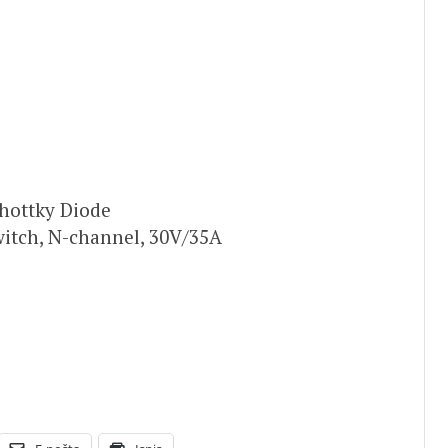
e
chottky Diode
witch, N-channel, 30V/35A