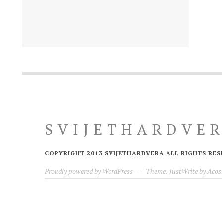
SVIJETHARDVE
COPYRIGHT 2013 SVIJETHARDVERA ALL RIGHTS RES
Proudly powered by WordPress
—
Theme: JustWrite by
Acos