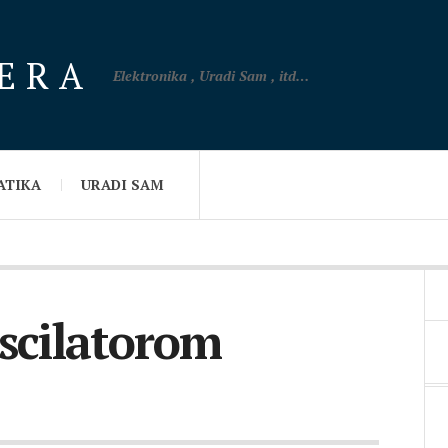
VERA
Elektronika , Uradi Sam , itd…
ATIKA
URADI SAM
scilatorom