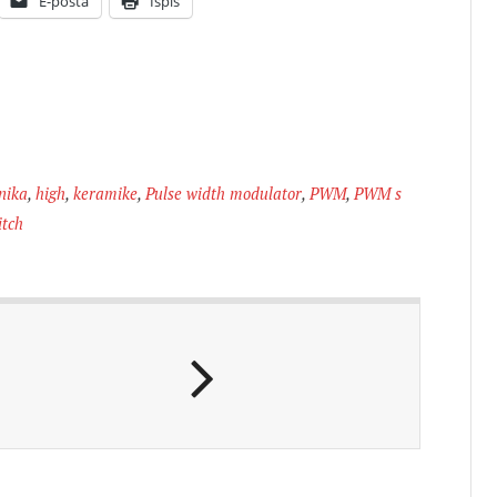
E-pošta
Ispis
nika
,
high
,
keramike
,
Pulse width modulator
,
PWM
,
PWM s
witch