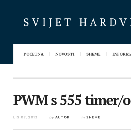
SVIJET HARD
POČETNA
NOVOSTI
SHEME
INFORM
PWM s 555 timer/o
LIS 07, 2013
by
AUTOR
in
SHEME