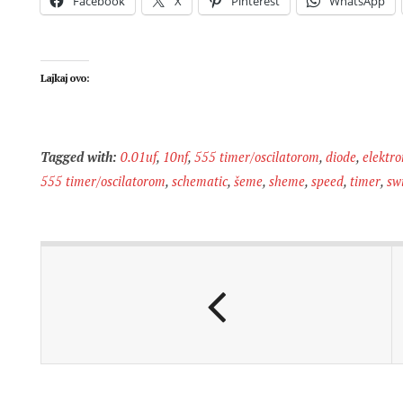
Facebook
X
Pinterest
WhatsApp
Lajkaj ovo:
Tagged with:
0.01uf
,
10nf
,
555 timer/oscilatorom
,
diode
,
elektro
555 timer/oscilatorom
,
schematic
,
šeme
,
sheme
,
speed
,
timer
,
​​s