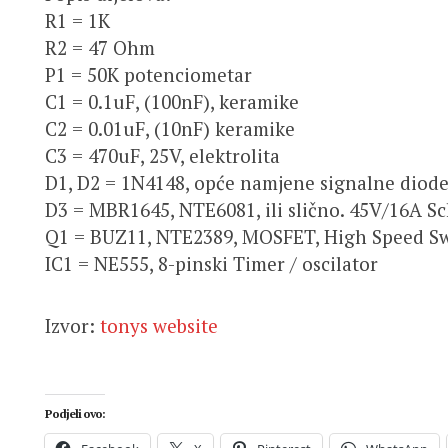
R1 = 1K
R2 = 47 Ohm
P1 = 50K potenciometar
C1 = 0.1uF, (100nF), keramike
C2 = 0.01uF, (10nF) keramike
C3 = 470uF, 25V, elektrolita
D1, D2 = 1N4148, opće namjene signalne diod
D3 = MBR1645, NTE6081, ili slično. 45V/16A S
Q1 = BUZ11, NTE2389, MOSFET, High Speed ​​S
IC1 = NE555, 8-pinski Timer / oscilator
Izvor:
tonys website
Podjeli ovo: